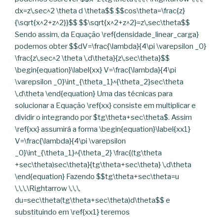
dx=z\,sec^2 \theta d \theta$$ $$cos\theta=\frac{z}
{\sqrt{x^2+z^2}}$$ $$\sqrt{x^2+z^2}=z\,sec\theta$$
Sendo assim, da Equação \ref{densidade_linear_carga}
podemos obter $$dV=\frac{\lambda}{4\pi \varepsilon _0}
\frac{z\,sec^2 \theta \,d\theta}{z\,sec\theta}$$
\begin{equation}\label{xx} V=\frac{\lambda}{4\pi
\varepsilon _0}\int_{\theta_1}^{\theta_2}sec\theta
\,d\theta \end{equation} Uma das técnicas para
solucionar a Equação \ref{xx} consiste em multiplicar e
dividir o integrando por $tg\theta+sec\theta$. Assim
\ref{xx} assumirá a forma \begin{equation}\label{xx1}
V=\frac{\lambda}{4\pi \varepsilon
_0}\int_{\theta_1}^{\theta_2} \frac{(tg\theta
+sec\theta)sec\theta}{tg\theta+sec\theta} \,d\theta
\end{equation} Fazendo $$tg\theta+sec\theta=u
\,\,\,\Rightarrow \,\,\,
du=sec\theta(tg\theta+sec\theta)d\theta$$ e
substituindo em \ref{xx1} teremos