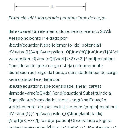
Potencial elétrico gerado por uma linha de carga.
[latexpage] Um elemento do potencial elétrico $dV$
gerado no ponto P é dado por
\begin{equation}\label{elemento_do_potencial}
dV=\frac{1}{4 \pi \varepsilon _0}\frac{dQ}{r}=\frac{1}{4 \pi
\varepsilon_0}\frac{dQ}{\sqrt{x^2+z^2}} \end{equation}
Considerando que a carga esteja uniformemente
distribuída ao longo da barra, a densidade linear de carga
será constante e dada por:
\begin{equation}\label{densidade_linear_carga}
\lambda=\frac{dQ}{dx}. \end{equation} Substituindo a
Equação \ref{densidade_linear_carga} na Equação
\ref{elemento_do_potencial}, teremos \begin{equation}
dV=\frac{1}{4 \pi \varepsilon_0}\frac{\lambda dx}
{\sqrt{x^2+z^2}}. \end{equation} Observando a Figura
podemos escrever $$x=z\,tg\theta\,\,\,\ \Rightarrow \,\,\,