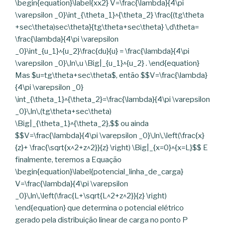
\begin{equation}\label{xx2} V=\frac{\lambda}{4\pi
\varepsilon _0}\int_{\theta_1}^{\theta_2} \frac{(tg\theta
+sec\theta)sec\theta}{tg\theta+sec\theta} \,d\theta=
\frac{\lambda}{4\pi \varepsilon
_0}\int_{u_1}^{u_2}\frac{du}{u} = \frac{\lambda}{4\pi
\varepsilon _0}\,ln\,u \Big|_{u_1}^{u_2} . \end{equation}
Mas $u=tg\theta+sec\theta$, então $$V=\frac{\lambda}
{4\pi \varepsilon _0}
\int_{\theta_1}^{\theta_2}=\frac{\lambda}{4\pi \varepsilon
_0}\,ln\,(tg\theta+sec\theta)
\Big|_{\theta_1}^{\theta_2},$$ ou ainda
$$V=\frac{\lambda}{4\pi \varepsilon _0}\,ln\,\left(\frac{x}
{z}+ \frac{\sqrt{x^2+z^2}}{z} \right) \Big|_{x=0}^{x=L}$$ E
finalmente, teremos a Equação
\begin{equation}\label{potencial_linha_de_carga}
V=\frac{\lambda}{4\pi \varepsilon
_0}\,ln\,\left(\frac{L+\sqrt{L^2+z^2}}{z} \right)
\end{equation} que determina o potencial elétrico
gerado pela distribuição linear de carga no ponto P