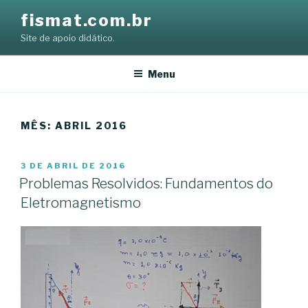
Skip
fismat.com.br
to
Site de apoio didático.
content
Menu
MÊS:
ABRIL 2016
POSTED
3 DE ABRIL DE 2016
ON
Problemas Resolvidos: Fundamentos do
Eletromagnetismo