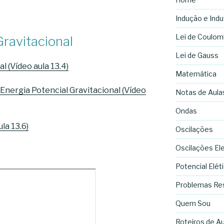
Indução e Indu
Lei de Coulom
Gravitacional
Lei de Gauss
l (Vídeo aula 13.4)
Matemática
 Energia Potencial Gravitacional (Vídeo
Notas de Aula
Ondas
la 13.6)
Oscilações
Oscilações El
Potencial Elét
Problemas Re
Quem Sou
Roteiros de Au