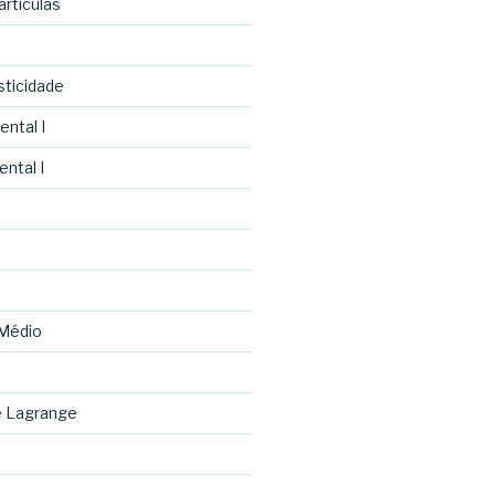
rtículas
asticidade
ental I
ntal I
 Médio
e Lagrange