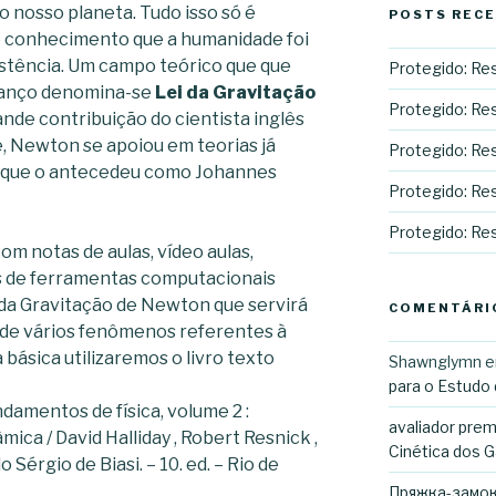
o nosso planeta. Tudo isso só é
POSTS REC
e conhecimento que a humanidade foi
istência. Um campo teórico que que
Protegido: Res
avanço denomina-se
Lei da Gravitação
Protegido: Re
de contribuição do cientista inglês
 Newton se apoiou em teorias já
Protegido: Rest
s que o antecedeu como Johannes
Protegido: Rest
Protegido: Res
om notas de aulas, vídeo aulas,
as de ferramentas computacionais
 da Gravitação de Newton que servirá
COMENTÁRI
de vários fenômenos referentes à
básica utilizaremos o livro texto
Shawnglymn
para o Estudo
ndamentos de física, volume 2 :
avaliador prem
ica / David Halliday , Robert Resnick ,
Cinética dos 
 Sérgio de Biasi. – 10. ed. – Rio de
Пряжка-замок