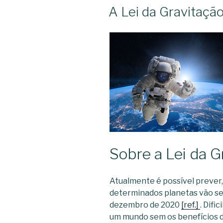
ON
A Lei da Gravitaçã
Sobre a Lei da 
Atualmente é possível prever,
determinados planetas vão se
dezembro de 2020
[ref.]
. Dif
um mundo sem os benefícios 