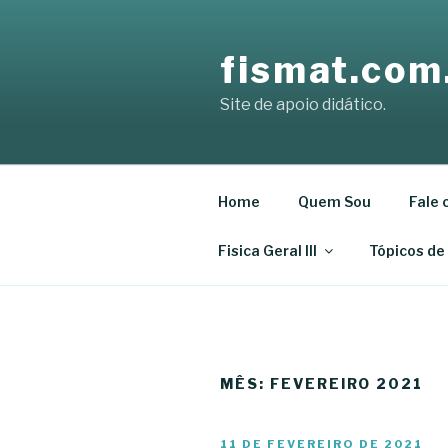
Skip
to
fismat.com
content
Site de apoio didático.
Home
Quem Sou
Fale 
Fisica Geral III
Tópicos de
MÊS:
FEVEREIRO 2021
POSTED
11 DE FEVEREIRO DE 2021