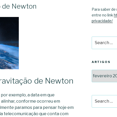
o de Newton
Para saber de 
entre no link
h
privacidade/
Search
for:
ARTIGOS
Artigos
Gravitação de Newton
 por exemplo, a data em que
Search
 alinhar, conforme ocorreu em
for:
icilmente paramos para pensar hoje em
da telecomunicação que conta com