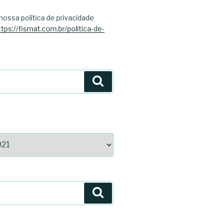
nossa política de privacidade
ttps://fismat.com.br/politica-de-
Search
Search