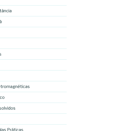
tância
b
s
etromagnéticas
ico
solvidos
las Práticas