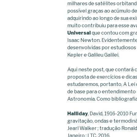
milhares de satélites orbitand
possível graças ao acúmulo d
adquirindo ao longo de sua ex
muito contribuiu para esse 
Universal
que contou com gran
Isaac Newton. Evidentemente,
desenvolvidas por estudioso
Kepler e Galileu Galilei.
Aqui neste post, que contará c
proposta de exercícios e dic
estudaremos, portanto, A Lei
de base para o entendimento 
Astronomia. Como bibliografia 
Halliday
, David, 1916-2010 Fu
gravitação, ondas e termodinâm
Jearl Walker ; tradução Ronaldo
Janeiro : LTC, 2016.