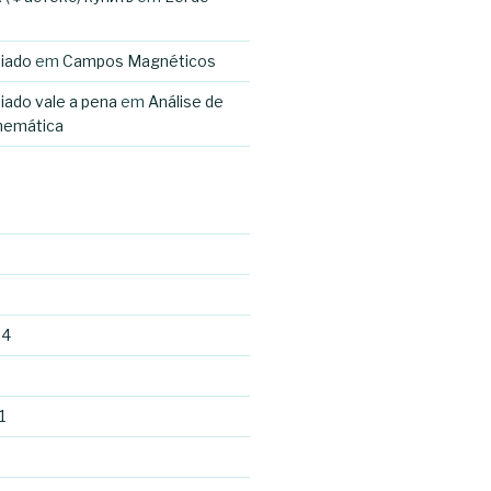
miado
em
Campos Magnéticos
iado vale a pena
em
Análise de
inemática
24
1