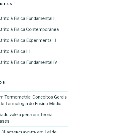
ENTES
trito à Física Fundamental II
strito à Física Contemporânea
rito à Física Experimental II
rito à Física III
trito à Física Fundamental IV
OS
em
Termometria: Conceitos Gerais
 de Termologia do Ensino Médio
iado vale a pena
em
Teoria
Gases
 (Фастекс) купить
em
Lei de