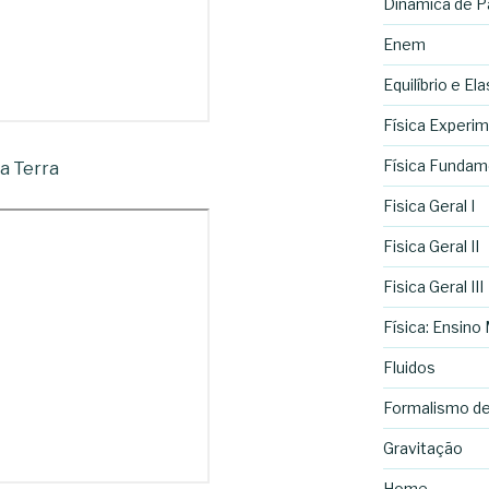
Dinâmica de Pa
Enem
Equilíbrio e El
Física Experim
Física Fundame
da Terra
Fisica Geral I
Fisica Geral II
Fisica Geral III
Física: Ensino
Fluidos
Formalismo d
Gravitação
Home