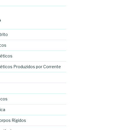
S
rito
cos
éticos
icos Produzidos por Corrente
icos
ica
orpos Rígidos