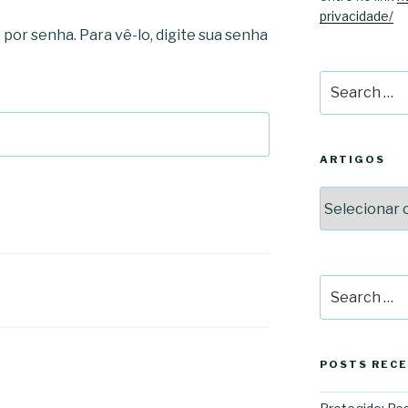
privacidade/
por senha. Para vê-lo, digite sua senha
Search
for:
ARTIGOS
Artigos
Search
for:
POSTS REC