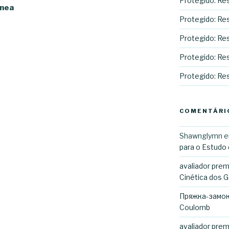
Protegido: Res
ânea
Protegido: Re
Protegido: Rest
Protegido: Rest
Protegido: Res
COMENTÁRI
Shawnglymn
para o Estudo
avaliador prem
Cinética dos 
Пряжка-замок
Coulomb
avaliador pre