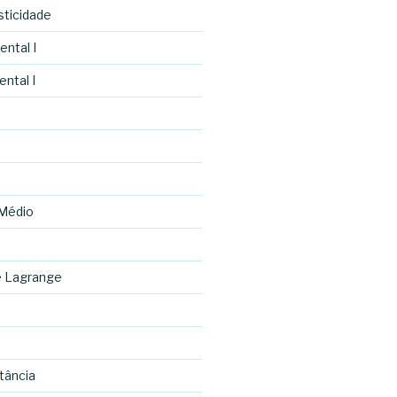
asticidade
ental I
ntal I
 Médio
e Lagrange
tância