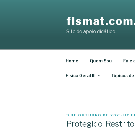
Skip
to
fismat.com
content
Site de apoio didático.
Home
Quem Sou
Fale 
Fisica Geral III
Tópicos de
POSTED
9 DE OUTUBRO DE 2025
BY
F
ON
Protegido: Restrito