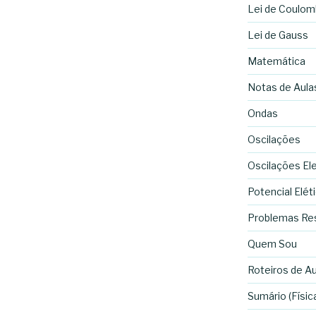
Lei de Coulom
Lei de Gauss
Matemática
Notas de Aula
Ondas
Oscilações
Oscilações El
Potencial Elét
Problemas Re
Quem Sou
Roteiros de Au
Sumário (Física 