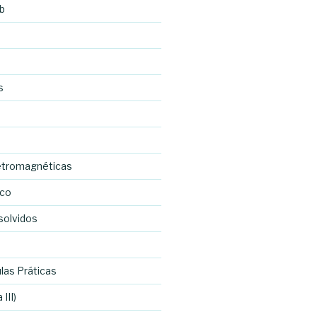
b
s
etromagnéticas
ico
solvidos
las Práticas
III)