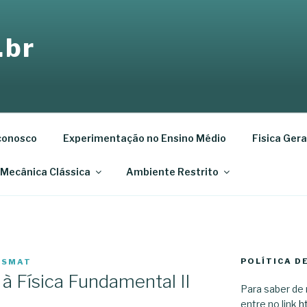
.br
conosco
Experimentação no Ensino Médio
Fisica Geral
 Mecânica Clássica
Ambiente Restrito
POLÍTICA D
ISMAT
 à Física Fundamental II
Para saber de 
entre no link
h