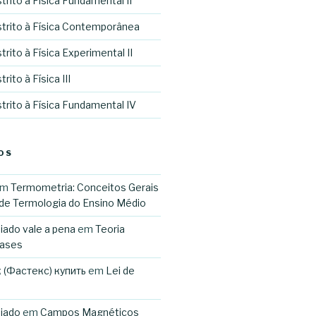
trito à Física Fundamental II
strito à Física Contemporânea
rito à Física Experimental II
rito à Física III
trito à Física Fundamental IV
OS
em
Termometria: Conceitos Gerais
 de Termologia do Ensino Médio
iado vale a pena
em
Teoria
Gases
 (Фастекс) купить
em
Lei de
miado
em
Campos Magnéticos